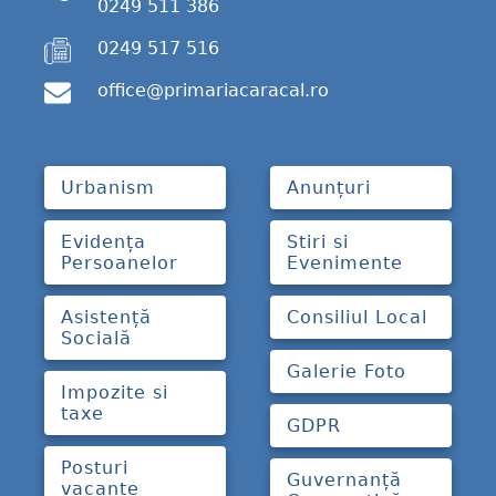
0249 511 386
0249 517 516
office@primariacaracal.ro
Urbanism
Anunțuri
Evidența
Stiri si
Persoanelor
Evenimente
Asistență
Consiliul Local
Socială
Galerie Foto
Impozite si
taxe
GDPR
Posturi
Guvernanță
vacante