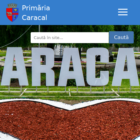
Primăria
Caracal
Caută