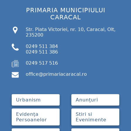
PRIMARIA MUNICIPIULUI
CARACAL
Str. Piata Victoriei, nr. 10, Caracal, Olt,
235200
0249 511 384
0249 511 386
0249 517 516
office@primariacaracal.ro
Urbanism
Anunțuri
Evidența
Stiri si
Persoanelor
Evenimente