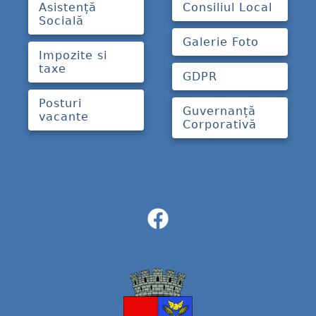
Asistență
Consiliul Local
Socială
Galerie Foto
Impozite si
taxe
GDPR
Posturi
Guvernanță
vacante
Corporativă