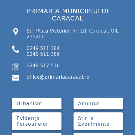
PRIMARIA MUNICIPIULUI
CARACAL
Str. Piata Victoriei, nr. 10, Caracal, Olt,
235200
0249 511 384
0249 511 386
0249 517 516
office@primariacaracal.ro
Urbanism
Anunțuri
Evidența
Stiri si
Persoanelor
Evenimente