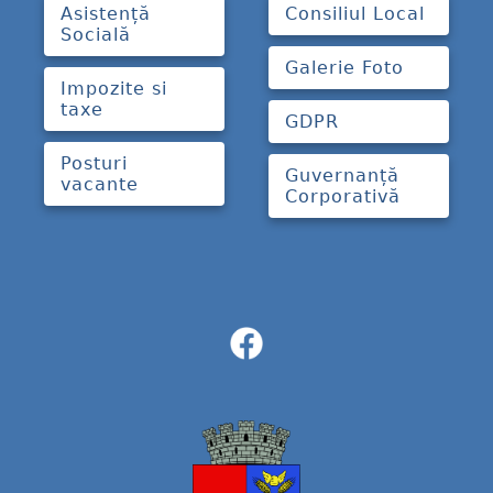
Asistență
Consiliul Local
Socială
Galerie Foto
Impozite si
taxe
GDPR
Posturi
Guvernanță
vacante
Corporativă