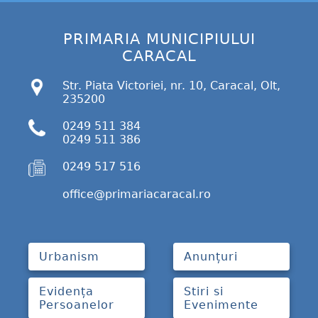
PRIMARIA MUNICIPIULUI
CARACAL
Str. Piata Victoriei, nr. 10, Caracal, Olt,
235200
0249 511 384
0249 511 386
0249 517 516
office@primariacaracal.ro
Urbanism
Anunțuri
Evidența
Stiri si
Persoanelor
Evenimente