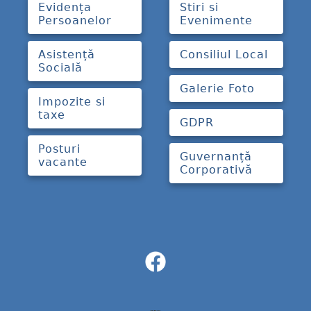
Evidența
Stiri si
Persoanelor
Evenimente
Asistență
Consiliul Local
Socială
Galerie Foto
Impozite si
taxe
GDPR
Posturi
Guvernanță
vacante
Corporativă