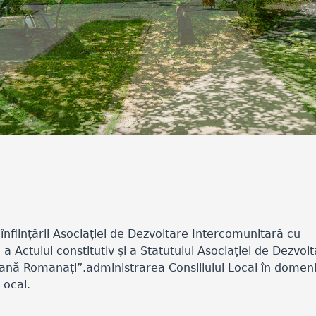
nființării Asociației de Dezvoltare Intercomunitară cu
, a Actului constitutiv și a Statutului Asociației de Dezvol
ă Romanați”.administrarea Consiliului Local în domeniu
Local.