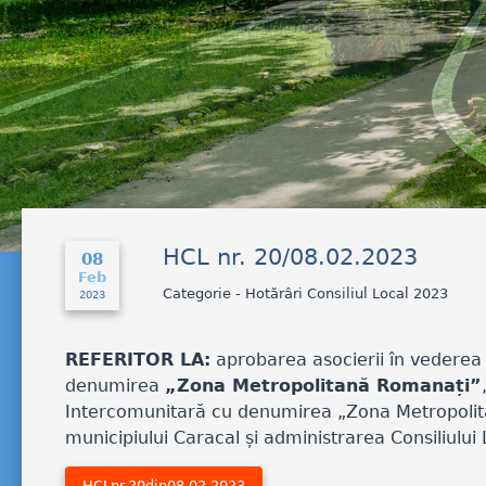
HCL nr. 20/08.02.2023
08
Feb
Categorie - Hotărâri Consiliul Local 2023
2023
REFERITOR LA:
aprobarea asocierii în vederea î
denumirea
„Zona Metropolitană Romanați”
Intercomunitară cu denumirea „Zona Metropolitan
municipiului Caracal și administrarea Consiliului 
HCLnr.20din08.02.2023