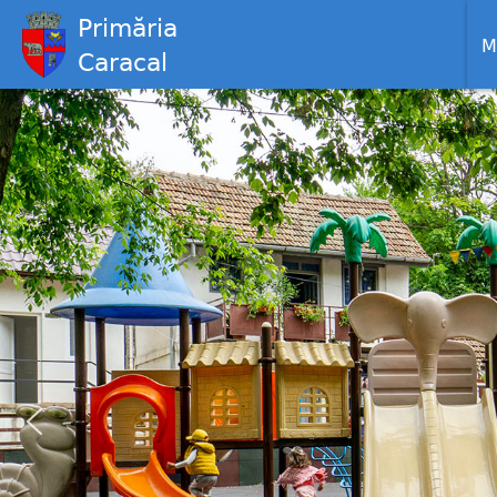
Primăria
M
Caracal