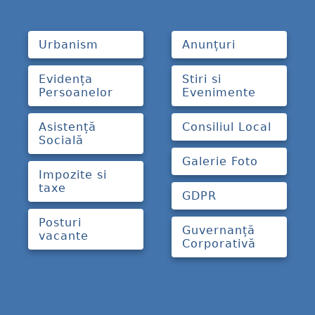
Urbanism
Anunțuri
Evidența
Stiri si
Persoanelor
Evenimente
Asistență
Consiliul Local
Socială
Galerie Foto
Impozite si
taxe
GDPR
Posturi
Guvernanță
vacante
Corporativă