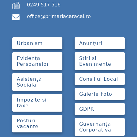
0249 517 516
office@primariacaracal.ro
Urbanism
Anunțuri
Evidența
Stiri si
Persoanelor
Evenimente
Asistență
Consiliul Local
Socială
Galerie Foto
Impozite si
taxe
GDPR
Posturi
Guvernanță
vacante
Corporativă