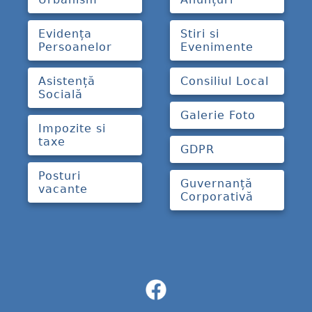
Evidența
Stiri si
Persoanelor
Evenimente
Asistență
Consiliul Local
Socială
Galerie Foto
Impozite si
taxe
GDPR
Posturi
Guvernanță
vacante
Corporativă