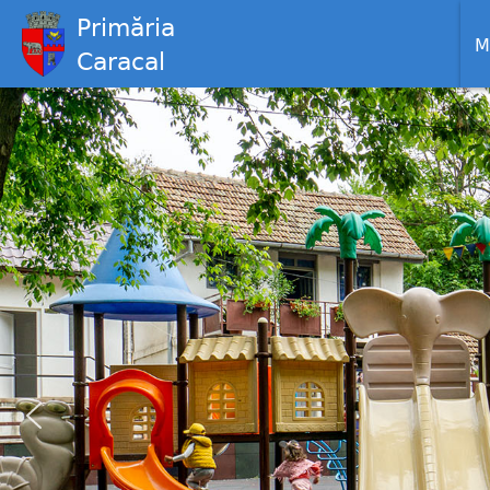
Primăria
M
Caracal