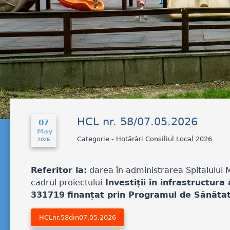
HCL nr. 58/07.05.2026
07
May
Categorie - Hotărâri Consiliul Local 2026
2026
Referitor la:
darea în administrarea Spitalului M
cadrul proiectului
Investiții în infrastructura
331719
finanțat prin Programul de Sănăt
HCLnr.58din07.05.2026