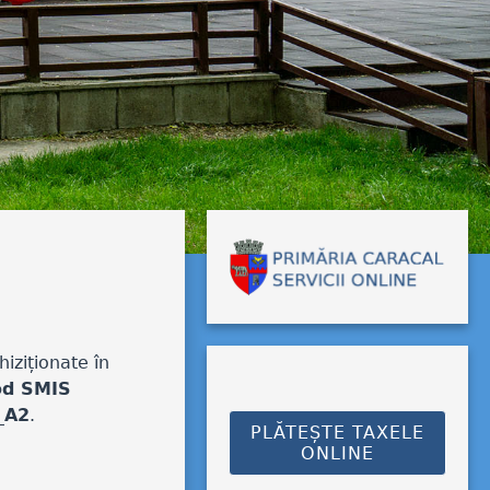
iziționate în
Cod SMIS
_A2
.
PLĂTEȘTE TAXELE
ONLINE