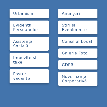
Urbanism
Anunțuri
Evidența
Stiri si
Persoanelor
Evenimente
Asistență
Consiliul Local
Socială
Galerie Foto
Impozite si
taxe
GDPR
Posturi
Guvernanță
vacante
Corporativă