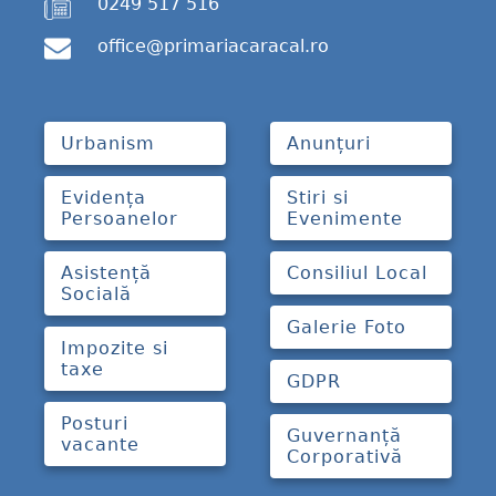
0249 517 516
office@primariacaracal.ro
Urbanism
Anunțuri
Evidența
Stiri si
Persoanelor
Evenimente
Asistență
Consiliul Local
Socială
Galerie Foto
Impozite si
taxe
GDPR
Posturi
Guvernanță
vacante
Corporativă