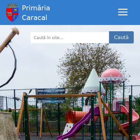
Primăria
Caracal
Caută