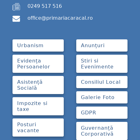
0249 517 516
office@primariacaracal.ro
Urbanism
Anunțuri
Evidența
Stiri si
Persoanelor
Evenimente
Asistență
Consiliul Local
Socială
Galerie Foto
Impozite si
taxe
GDPR
Posturi
Guvernanță
vacante
Corporativă