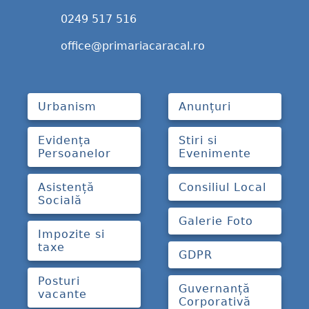
0249 517 516
office@primariacaracal.ro
Urbanism
Anunțuri
Evidența
Stiri si
Persoanelor
Evenimente
Asistență
Consiliul Local
Socială
Galerie Foto
Impozite si
taxe
GDPR
Posturi
Guvernanță
vacante
Corporativă