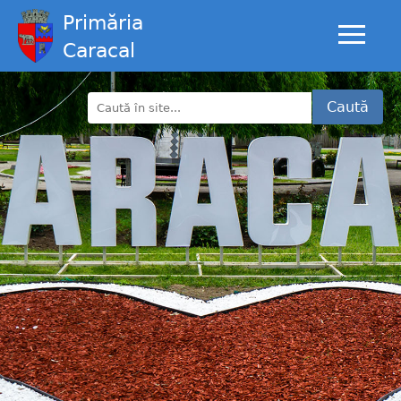
Primăria
Caracal
Caută