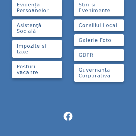
Evidența
Stiri si
Persoanelor
Evenimente
Asistență
Consiliul Local
Socială
Galerie Foto
Impozite si
taxe
GDPR
Posturi
Guvernanță
vacante
Corporativă