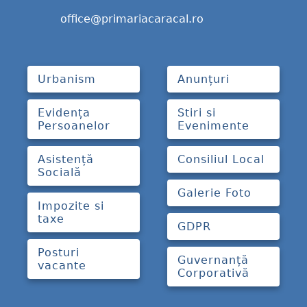
office@primariacaracal.ro
Urbanism
Anunțuri
Evidența
Stiri si
Persoanelor
Evenimente
Asistență
Consiliul Local
Socială
Galerie Foto
Impozite si
taxe
GDPR
Posturi
Guvernanță
vacante
Corporativă