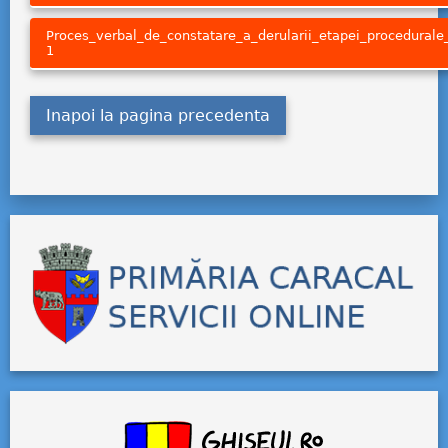
Proces_verbal_de_constatare_a_derularii_etapei_procedural
1
Inapoi la pagina precedenta