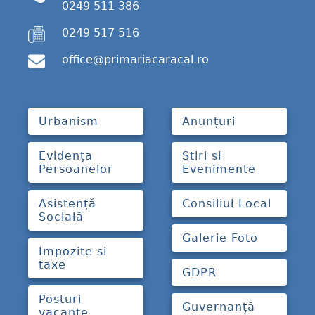
0249 511 386
0249 517 516
office@primariacaracal.ro
Urbanism
Anunțuri
Evidența
Stiri si
Persoanelor
Evenimente
Asistență
Consiliul Local
Socială
Galerie Foto
Impozite si
taxe
GDPR
Posturi
Guvernanță
vacante