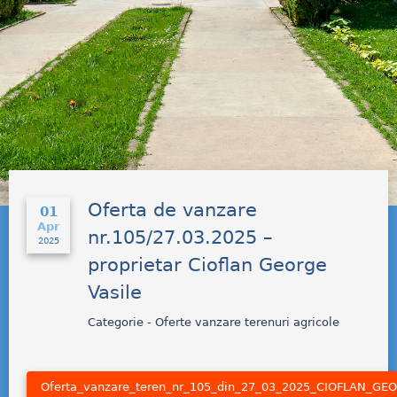
Oferta de vanzare
01
Apr
nr.105/27.03.2025 –
2025
proprietar Cioflan George
Vasile
Categorie - Oferte vanzare terenuri agricole
Oferta_vanzare_teren_nr_105_din_27_03_2025_CIOFLAN_GE