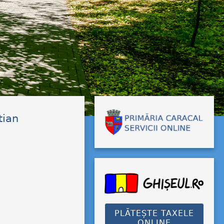
tian
PLĂTEȘTE TAXELE
ONLINE