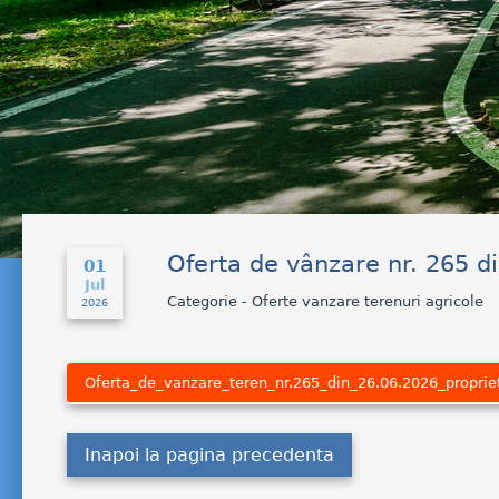
Oferta de vânzare nr. 265 di
01
Jul
Categorie - Oferte vanzare terenuri agricole
2026
Oferta_de_vanzare_teren_nr.265_din_26.06.2026_propriet
Inapoi la pagina precedenta