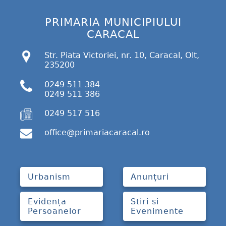
PRIMARIA MUNICIPIULUI
CARACAL
Str. Piata Victoriei, nr. 10, Caracal, Olt,
235200
0249 511 384
0249 511 386
0249 517 516
office@primariacaracal.ro
Urbanism
Anunțuri
Evidența
Stiri si
Persoanelor
Evenimente