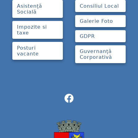
Asistență
Consiliul Local
Socială
Galerie Foto
Impozite si
taxe
GDPR
Posturi
Guvernanță
vacante
Corporativă