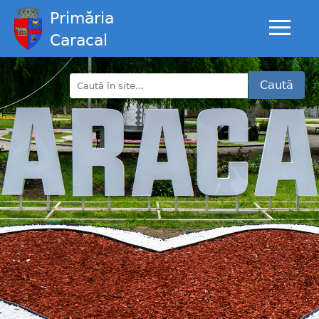
Primăria
Caracal
Caută