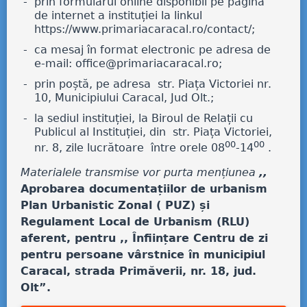
prin formularul online disponibil pe pagina
de internet a instituției la linkul
https://www.primariacaracal.ro/contact/;
ca mesaj în format electronic pe adresa de
e-mail: office@primariacaracal.ro;
prin poștă, pe adresa str. Piața Victoriei nr.
10, Municipiului Caracal, Jud Olt.;
la sediul instituției, la Biroul de Relații cu
Publicul al Instituției, din str. Piața Victoriei,
00
00
nr. 8, zile lucrătoare între orele 08
-14
.
Materialele transmise vor purta mențiunea
,,
Aprobarea documentațiilor de urbanism
Plan Urbanistic Zonal ( PUZ) și
Regulament Local de Urbanism (RLU)
aferent, pentru ,, Înființare Centru de zi
pentru persoane vârstnice în municipiul
Caracal, strada Primăverii, nr. 18, jud.
Olt”.