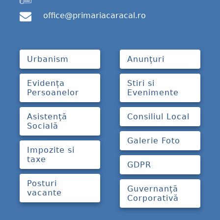
office@primariacaracal.ro
Urbanism
Anunțuri
Evidența
Stiri si
Persoanelor
Evenimente
Asistență
Consiliul Local
Socială
Galerie Foto
Impozite si
taxe
GDPR
Posturi
Guvernanță
vacante
Corporativă