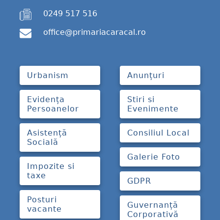
0249 517 516
office@primariacaracal.ro
Urbanism
Anunțuri
Evidența
Stiri si
Persoanelor
Evenimente
Asistență
Consiliul Local
Socială
Galerie Foto
Impozite si
taxe
GDPR
Posturi
Guvernanță
vacante
Corporativă