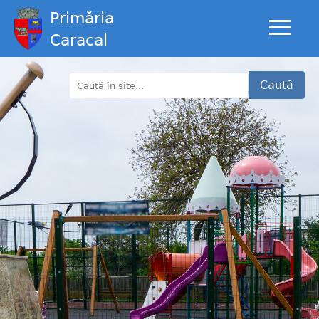
Primăria
Caracal
Caută