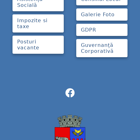
Socială
Galerie Foto
Impozite si
taxe
GDPR
Posturi
Guvernanță
vacante
Corporativă