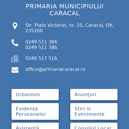
PRIMARIA MUNICIPIULUI
CARACAL
Str. Piata Victoriei, nr. 10, Caracal, Olt,
235200
0249 511 384
0249 511 386
0249 517 516
office@primariacaracal.ro
Urbanism
Anunțuri
Evidența
Stiri si
Persoanelor
Evenimente
Asistență
Consiliul Local