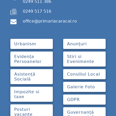
0249 511 386
0249 517 516
office@primariacaracal.ro
Urbanism
Anunțuri
Evidența
Stiri si
Persoanelor
Evenimente
Asistență
Consiliul Local
Socială
Galerie Foto
Impozite si
taxe
GDPR
Posturi
Guvernanță
vacante