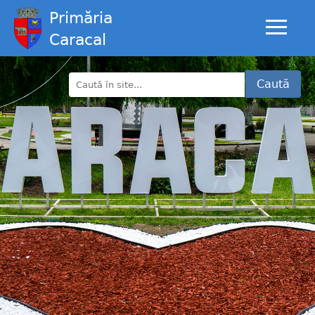
Primăria
Caracal
Caută