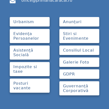
office@primariacaracal.ro
Urbanism
Anunțuri
Evidența
Stiri si
Persoanelor
Evenimente
Asistență
Consiliul Local
Socială
Galerie Foto
Impozite si
taxe
GDPR
Posturi
Guvernanță
vacante
Corporativă