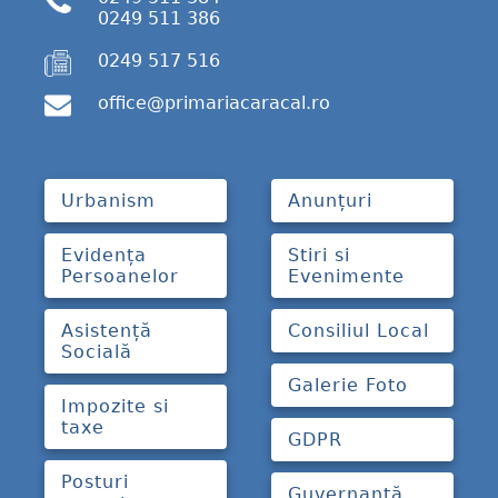
0249 511 386
0249 517 516
office@primariacaracal.ro
Urbanism
Anunțuri
Evidența
Stiri si
Persoanelor
Evenimente
Asistență
Consiliul Local
Socială
Galerie Foto
Impozite si
taxe
GDPR
Posturi
Guvernanță