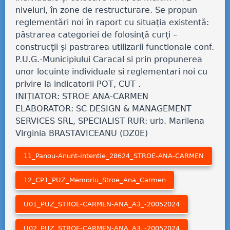
niveluri, în zone de restructurare. Se propun
reglementări noi în raport cu situația existentă:
păstrarea categoriei de folosință curți –
construcții și pastrarea utilizarii functionale conf.
P.U.G.-Municipiului Caracal si prin propunerea
unor locuinte individuale si reglementari noi cu
privire la indicatorii POT, CUT .
INIȚIATOR: STROE ANA-CARMEN
ELABORATOR: SC DESIGN & MANAGEMENT
SERVICES SRL, SPECIALIST RUR: urb. Marilena
Virginia BRASTAVICEANU (DZ0E)
11_Panou-Anunt-intentie_28624_STROE-ANA-CARMEN
12_CP1_PUZ_Memoriu_Stroe_Ana_Carmen
U01_PUZ_STROE-CARMEN-ANA_A3_-20052024
U02_PUZ_STROE-CARMEN-ANA_A3_-20052024