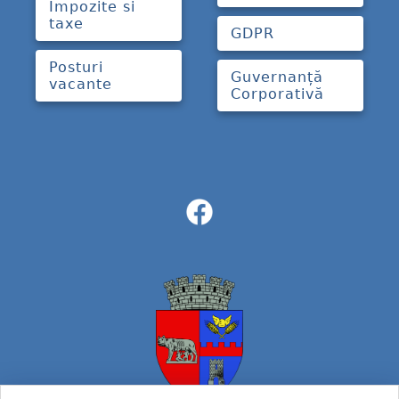
Impozite si
taxe
GDPR
Posturi
Guvernanță
vacante
Corporativă