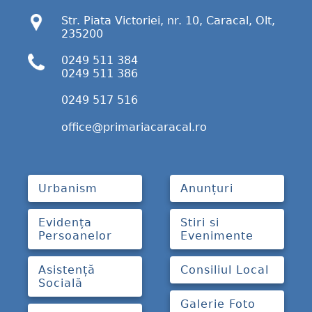
Str. Piata Victoriei, nr. 10, Caracal, Olt,
235200
0249 511 384
0249 511 386
0249 517 516
office@primariacaracal.ro
Urbanism
Anunțuri
Evidența
Stiri si
Persoanelor
Evenimente
Asistență
Consiliul Local
Socială
Galerie Foto