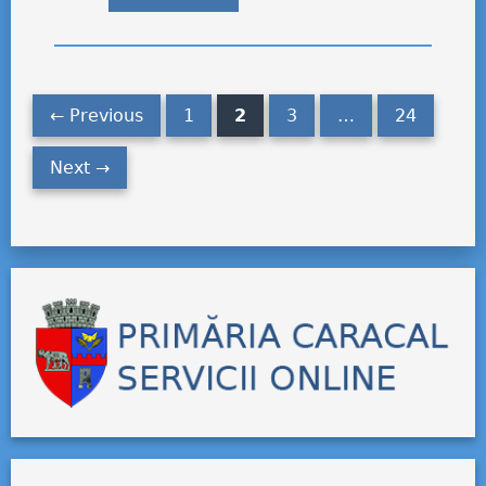
← Previous
1
2
3
…
24
Next →