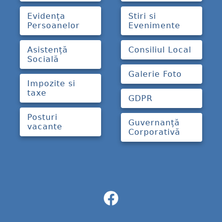
Evidența
Stiri si
Persoanelor
Evenimente
Asistență
Consiliul Local
Socială
Galerie Foto
Impozite si
taxe
GDPR
Posturi
Guvernanță
vacante
Corporativă