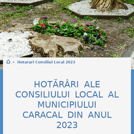
⌂
»
Hotarari Consiliul Local 2023
HOTĂRÂRI ALE
CONSILIULUI LOCAL AL
MUNICIPIULUI
CARACAL DIN ANUL
2023